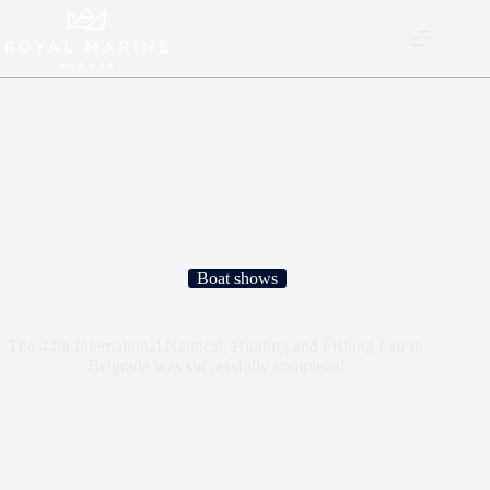
Boat shows
The 44th International Nautical, Hunting and Fishing Fair in
Belgrade was successfully completed