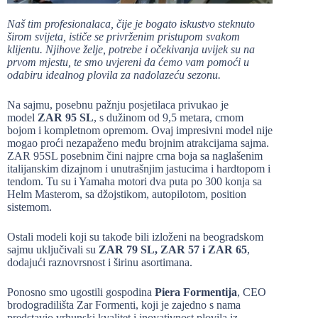
Naš tim profesionalaca, čije je bogato iskustvo steknuto
širom svijeta, ističe se privrženim pristupom svakom
klijentu. Njihove želje, potrebe i očekivanja uvijek su na
prvom mjestu, te smo uvjereni da ćemo vam pomoći u
odabiru idealnog plovila za nadolazeću sezonu.
Na sajmu, posebnu pažnju posjetilaca privukao je
model
ZAR 95 SL
, s dužinom od 9,5 metara, crnom
bojom i kompletnom opremom. Ovaj impresivni model nije
mogao proći nezapaženo među brojnim atrakcijama sajma.
ZAR 95SL posebnim čini najpre crna boja sa naglašenim
italijanskim dizajnom i unutrašnjim jastucima i hardtopom i
tendom. Tu su i Yamaha motori dva puta po 300 konja sa
Helm Masterom, sa džojstikom, autopilotom, position
sistemom.
Ostali modeli koji su takođe bili izloženi na beogradskom
sajmu uključivali su
ZAR 79 SL, ZAR 57 i ZAR 65
,
dodajući raznovrsnost i širinu asortimana.
Ponosno smo ugostili gospodina
Piera Formentija
, CEO
brodogradilišta Zar Formenti, koji je zajedno s nama
predstavio vrhunski kvalitet i inovativnost plovila iz