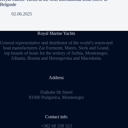
Belgrade
02.06.2025
Royal Marine Yachts
General representative and distributor of the world’s renowned
boat manufacturers Zar Formenti, Marex, Sterk and Grand,
top brands of boats for the teritory of Serbia, Montenegro,
Albania, Bosnia and Herzegovina and Macedonia.
Address
Dajbabe bb Street
81000 Podgorica, Montenegro
Contact info
+382 68 338 323