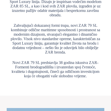
Sport Luxury linija. Dizajn je inspirisan vodećim modelom
ZAR 85 SL, a kao i kod svih ZAR plovila, izgrađen je uz
izuzetno pažljiv odabir materijala i besprekornu završnu
obradu.
Zahvaljujući dokazanoj formi trupa, novi ZAR 79 SL
kombinuje odlične maritimne sposobnosti i prostranost sa
modernim dizajnom, stvarajući elegantno i dinamično
plovilo. Visok nivo standardne opreme, karakterističan za
Sport Luxury liniju, garantuje kvalitet života na brodu i
dodatnu vrijednost – nešto što je oduvijek bilo obilježje
ZAR brenda.
Novi ZAR 79 SL predstavlja 38 godina iskustva ZAR-
Formenti brodogradilišta i izvanredan spoj čvrstoće,
kvaliteta i dugotrajnosti, čineći ga odličnom investicijom
koja će obogatiti vaše slobodno vrijeme.