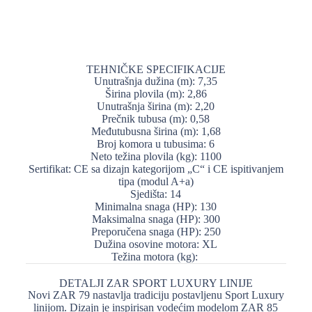
SPECIFIKACIJE
TEHNIČKE SPECIFIKACIJE
Unutrašnja dužina (m): 7,35
Širina plovila (m): 2,86
Unutrašnja širina (m): 2,20
Prečnik tubusa (m): 0,58
Međutubusna širina (m): 1,68
Broj komora u tubusima: 6
Neto težina plovila (kg): 1100
Sertifikat: CE sa dizajn kategorijom „C“ i CE ispitivanjem
tipa (modul A+a)
Sjedišta: 14
Minimalna snaga (HP): 130
Maksimalna snaga (HP): 300
Preporučena snaga (HP): 250
Dužina osovine motora: XL
Težina motora (kg):
DETALJI ZAR SPORT LUXURY LINIJE
Novi ZAR 79 nastavlja tradiciju postavljenu Sport Luxury
linijom. Dizajn je inspirisan vodećim modelom ZAR 85