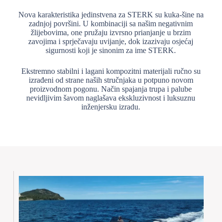
Nova karakteristika jedinstvena za STERK su kuka-šine na
zadnjoj površini. U kombinaciji sa našim negativnim
žlijebovima, one pružaju izvrsno prianjanje u brzim
zavojima i sprječavaju uvijanje, dok izazivaju osjećaj
sigurnosti koji je sinonim za ime STERK.
Ekstremno stabilni i lagani kompozitni materijali ručno su
izrađeni od strane naših stručnjaka u potpuno novom
proizvodnom pogonu. Način spajanja trupa i palube
nevidljivim šavom naglašava ekskluzivnost i luksuznu
inženjersku izradu.