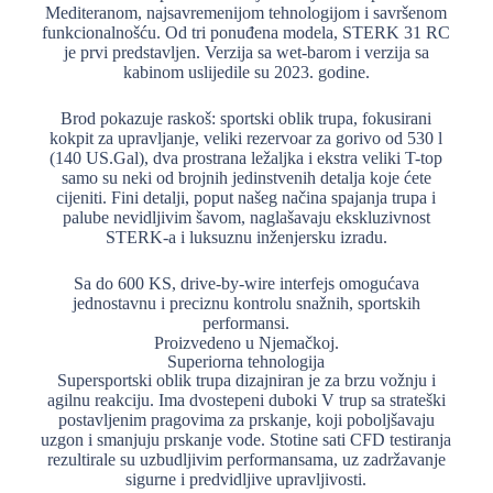
Mediteranom, najsavremenijom tehnologijom i savršenom
funkcionalnošću. Od tri ponuđena modela, STERK 31 RC
je prvi predstavljen. Verzija sa wet-barom i verzija sa
kabinom uslijedile su 2023. godine.
Brod pokazuje raskoš: sportski oblik trupa, fokusirani
kokpit za upravljanje, veliki rezervoar za gorivo od 530 l
(140 US.Gal), dva prostrana ležaljka i ekstra veliki T-top
samo su neki od brojnih jedinstvenih detalja koje ćete
cijeniti. Fini detalji, poput našeg načina spajanja trupa i
palube nevidljivim šavom, naglašavaju ekskluzivnost
STERK-a i luksuznu inženjersku izradu.
Sa do 600 KS, drive-by-wire interfejs omogućava
jednostavnu i preciznu kontrolu snažnih, sportskih
performansi.
Proizvedeno u Njemačkoj.
Superiorna tehnologija
Supersportski oblik trupa dizajniran je za brzu vožnju i
agilnu reakciju. Ima dvostepeni duboki V trup sa strateški
postavljenim pragovima za prskanje, koji poboljšavaju
uzgon i smanjuju prskanje vode. Stotine sati CFD testiranja
rezultirale su uzbudljivim performansama, uz zadržavanje
sigurne i predvidljive upravljivosti.